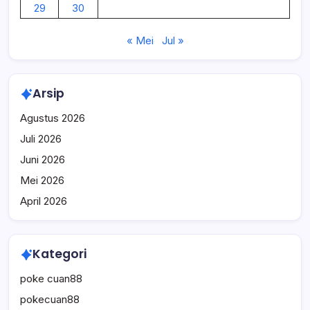
29
30
« Mei
Jul »
Arsip
Agustus 2026
Juli 2026
Juni 2026
Mei 2026
April 2026
Kategori
poke cuan88
pokecuan88