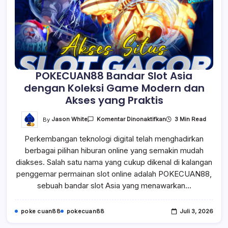
POKECUAN88 Bandar Slot Asia
dengan Koleksi Game Modern dan
Akses yang Praktis
Pada
By
Jason White
3 Min Read
Komentar Dinonaktifkan
POKECUAN88
Bandar
Perkembangan teknologi digital telah menghadirkan
Slot
Asia
berbagai pilihan hiburan online yang semakin mudah
Dengan
Koleksi
diakses. Salah satu nama yang cukup dikenal di kalangan
Game
Modern
penggemar permainan slot online adalah POKECUAN88,
Dan
sebuah bandar slot Asia yang menawarkan…
Akses
Yang
Praktis
poke cuan88
pokecuan88
Juli 3, 2026