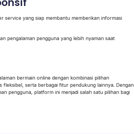
onsif
 service yang siap membantu memberikan informasi
an pengalaman pengguna yang lebih nyaman saat
man bermain online dengan kombinasi pilihan
 fleksibel, serta berbagai fitur pendukung lainnya. Dengan
pengguna, platform ini menjadi salah satu pilihan bagi