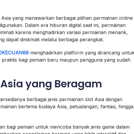
t Asia yang menawarkan berbagai pilihan permainan online
gunakan. Dalam era hiburan digital saat ini, permainan
diminati karena menghadirkan variasi permainan menarik,
g dapat dinikmati melalui berbagai perangkat.
OKECUAN88
menghadirkan platform yang dirancang untu
h praktis bagi pemain baru maupun pengguna yang sudah
t Asia yang Beragam
rsedianya berbagai jenis permainan slot Asia dengan
inan bertema budaya Asia, petualangan, fantasi, hingga
an bagi pemain untuk mencoba banyak jenis game dalam