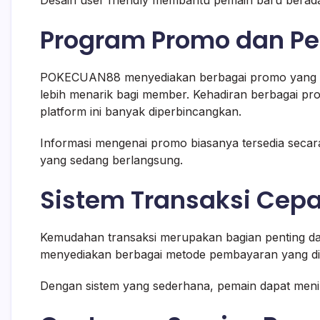
Desain user friendly membantu pemain baru berada
Program Promo dan P
POKECUAN88 menyediakan berbagai promo yang d
lebih menarik bagi member. Kehadiran berbagai pr
platform ini banyak diperbincangkan.
Informasi mengenai promo biasanya tersedia secar
yang sedang berlangsung.
Sistem Transaksi Cepa
Kemudahan transaksi merupakan bagian penting 
menyediakan berbagai metode pembayaran yang dira
Dengan sistem yang sederhana, pemain dapat meni