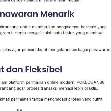
ptasi dengan platform secara lebih mudah.
enawaran Menarik
irancang untuk memberikan pengalaman bermain yang
ogram tertentu menjadi salah satu faktor yang membuat
a jelas agar pemain dapat mengetahui berbagai penawaran
t dan Fleksibel
dalam platform permainan online modern. POKECUAN88
ncang agar proses transaksi menjadi lebih praktis.
kmati permainan tanpa menghadapi proses yang rumit.