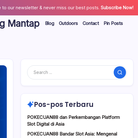
 to our newsletter & never miss our best posts.
Subscribe Now!
ng Mantap
Blog
Outdoors
Contact
Pin Posts
Search
Pos-pos Terbaru
POKECUAN88 dan Perkembangan Platform
Slot Digital di Asia
POKECUAN88 Bandar Slot Asia: Mengenal