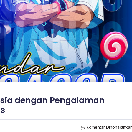
Asia dengan Pengalaman
is
Komentar Dinonaktifka