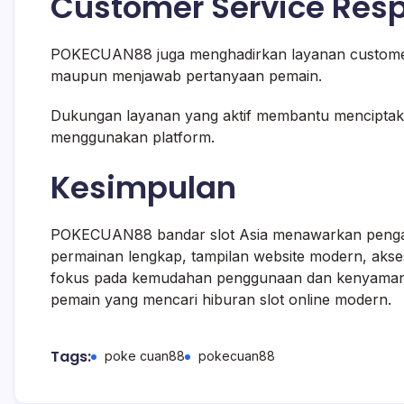
Customer Service Resp
POKECUAN88 juga menghadirkan layanan customer
maupun menjawab pertanyaan pemain.
Dukungan layanan yang aktif membantu menciptak
menggunakan platform.
Kesimpulan
POKECUAN88 bandar slot Asia menawarkan pengala
permainan lengkap, tampilan website modern, akses
fokus pada kemudahan penggunaan dan kenyamanan 
pemain yang mencari hiburan slot online modern.
Tags:
poke cuan88
pokecuan88