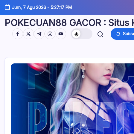
Skip
Jum, 7 Agu 2026
-
5:27:18 PM
to
content
POKECUAN88 GACOR : Situs Ke
trendmicro-
https://www.facebook.com/
https://twitter.com/
https://t.me/
https://www.instagram.com/
https://youtube.com/
Subsc
worldtourjapan.com