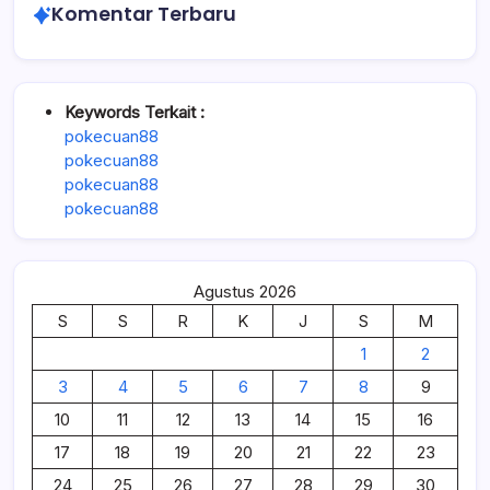
Komentar Terbaru
Keywords Terkait :
pokecuan88
pokecuan88
pokecuan88
pokecuan88
Agustus 2026
S
S
R
K
J
S
M
1
2
3
4
5
6
7
8
9
10
11
12
13
14
15
16
17
18
19
20
21
22
23
24
25
26
27
28
29
30