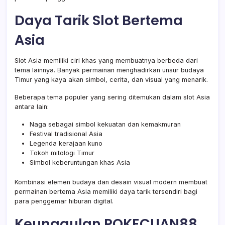
Daya Tarik Slot Bertema
Asia
Slot Asia memiliki ciri khas yang membuatnya berbeda dari
tema lainnya. Banyak permainan menghadirkan unsur budaya
Timur yang kaya akan simbol, cerita, dan visual yang menarik.
Beberapa tema populer yang sering ditemukan dalam slot Asia
antara lain:
Naga sebagai simbol kekuatan dan kemakmuran
Festival tradisional Asia
Legenda kerajaan kuno
Tokoh mitologi Timur
Simbol keberuntungan khas Asia
Kombinasi elemen budaya dan desain visual modern membuat
permainan bertema Asia memiliki daya tarik tersendiri bagi
para penggemar hiburan digital.
Keunggulan POKECUAN88