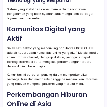
Teknologi yang Responsif
Sistem yang stabil dan cepat membantu menciptakan
pengalaman yang lebih nyaman saat mengakses berbagai
layanan yang tersedia.
Komunitas Digital yang
Aktif
Salah satu faktor yang mendukung popularitas POKECUAN88
adalah keberadaan komunitas online yang aktif. Melalui media
sosial, forum internet, dan grup diskusi, pengguna dapat
berbagi informasi serta mengikuti perkembangan terbaru
dalam dunia hiburan digital.
Komunitas ini berperan penting dalam memperkenalkan
berbagai tren dan membantu pengguna menemukan informasi
yang relevan mengenai platform yang mereka minati.
Perkembangan Hiburan
Online di Asia