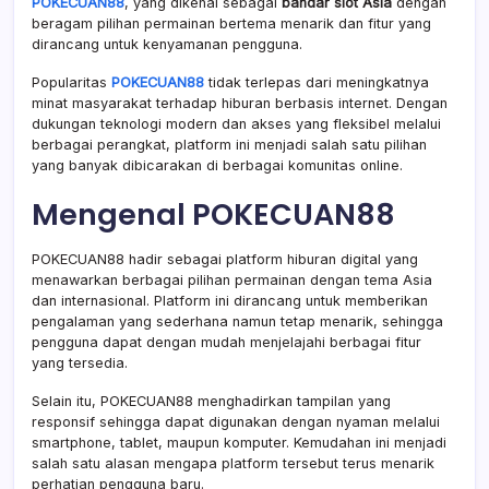
POKECUAN88
, yang dikenal sebagai
bandar slot Asia
dengan
Perm
Mode
beragam pilihan permainan bertema menarik dan fitur yang
dirancang untuk kenyamanan pengguna.
Popularitas
POKECUAN88
tidak terlepas dari meningkatnya
minat masyarakat terhadap hiburan berbasis internet. Dengan
dukungan teknologi modern dan akses yang fleksibel melalui
berbagai perangkat, platform ini menjadi salah satu pilihan
yang banyak dibicarakan di berbagai komunitas online.
Mengenal POKECUAN88
POKECUAN88 hadir sebagai platform hiburan digital yang
menawarkan berbagai pilihan permainan dengan tema Asia
dan internasional. Platform ini dirancang untuk memberikan
pengalaman yang sederhana namun tetap menarik, sehingga
pengguna dapat dengan mudah menjelajahi berbagai fitur
yang tersedia.
Selain itu, POKECUAN88 menghadirkan tampilan yang
responsif sehingga dapat digunakan dengan nyaman melalui
smartphone, tablet, maupun komputer. Kemudahan ini menjadi
salah satu alasan mengapa platform tersebut terus menarik
perhatian pengguna baru.