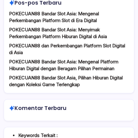
Pos-pos Terbaru
POKECUAN88 Bandar Slot Asia: Mengenal
Perkembangan Platform Slot di Era Digital
POKECUAN88 Bandar Slot Asia: Menyimak
Perkembangan Platform Hiburan Digital di Asia
POKECUAN88 dan Perkembangan Platform Slot Digital
di Asia
POKECUAN88 Bandar Slot Asia: Mengenal Platform
Hiburan Digital dengan Beragam Pilihan Permainan
POKECUAN88 Bandar Slot Asia, Pilihan Hiburan Digital
dengan Koleksi Game Terlengkap
Komentar Terbaru
Keywords Terkait :