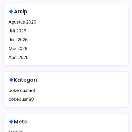
Arsip
Agustus 2026
Juli 2026
Juni 2026
Mei 2026
April 2026
Kategori
poke cuan88
pokecuan88
Meta