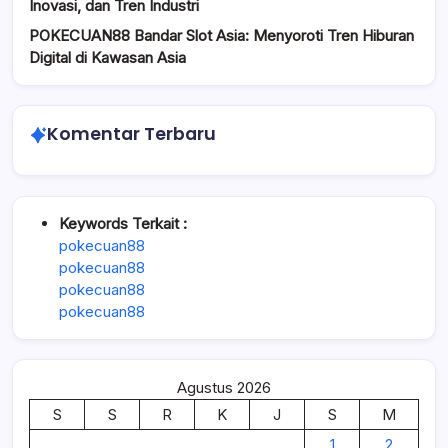
Inovasi, dan Tren Industri
POKECUAN88 Bandar Slot Asia: Menyoroti Tren Hiburan
Digital di Kawasan Asia
Komentar Terbaru
Keywords Terkait :
pokecuan88
pokecuan88
pokecuan88
pokecuan88
Agustus 2026
S
S
R
K
J
S
M
1
2