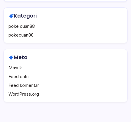
Kategori
poke cuan88
pokecuan88
Meta
Masuk
Feed entri
Feed komentar
WordPress.org