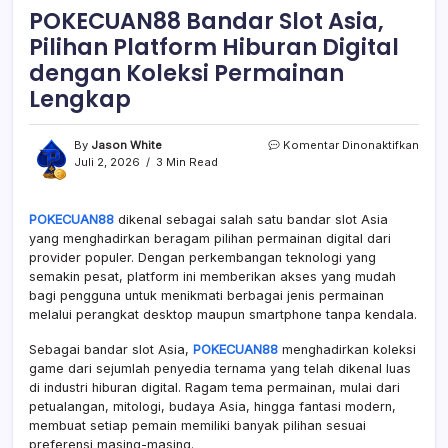
POKECUAN88 Bandar Slot Asia,
Pilihan Platform Hiburan Digital
dengan Koleksi Permainan
Lengkap
pada
By
Jason White
Komentar Dinonaktifkan
POK
Juli 2, 2026
3 Min Read
Band
Slot
Asia,
POKECUAN88
dikenal sebagai salah satu bandar slot Asia
Pilih
yang menghadirkan beragam pilihan permainan digital dari
Plat
provider populer. Dengan perkembangan teknologi yang
Hibu
semakin pesat, platform ini memberikan akses yang mudah
Digita
bagi pengguna untuk menikmati berbagai jenis permainan
deng
melalui perangkat desktop maupun smartphone tanpa kendala.
Kolek
Perm
Leng
Sebagai bandar slot Asia,
POKECUAN88
menghadirkan koleksi
game dari sejumlah penyedia ternama yang telah dikenal luas
di industri hiburan digital. Ragam tema permainan, mulai dari
petualangan, mitologi, budaya Asia, hingga fantasi modern,
membuat setiap pemain memiliki banyak pilihan sesuai
preferensi masing-masing.