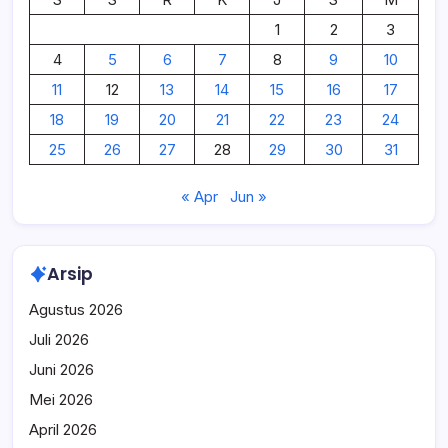
1
2
3
4
5
6
7
8
9
10
11
12
13
14
15
16
17
18
19
20
21
22
23
24
25
26
27
28
29
30
31
« Apr
Jun »
Arsip
Agustus 2026
Juli 2026
Juni 2026
Mei 2026
April 2026