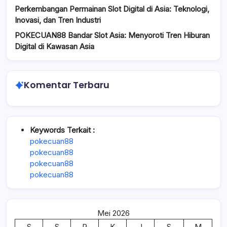
Perkembangan Permainan Slot Digital di Asia: Teknologi,
Inovasi, dan Tren Industri
POKECUAN88 Bandar Slot Asia: Menyoroti Tren Hiburan
Digital di Kawasan Asia
Komentar Terbaru
Keywords Terkait :
pokecuan88
pokecuan88
pokecuan88
pokecuan88
Mei 2026
S
S
R
K
J
S
M