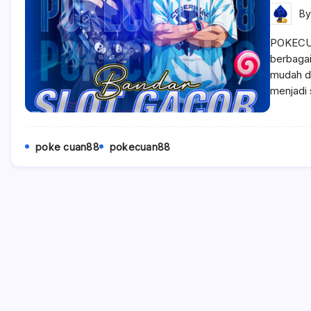
B
POKECUA
berbagai
mudah di
menjadi 
poke cuan88
pokecuan88