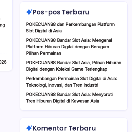
Pos-pos Terbaru
n
POKECUAN88 dan Perkembangan Platform
ang
Slot Digital di Asia
POKECUAN88 Bandar Slot Asia: Mengenal
Platform Hiburan Digital dengan Beragam
Pilihan Permainan
2026
POKECUAN88 Bandar Slot Asia, Pilihan Hiburan
Digital dengan Koleksi Game Terlengkap
Perkembangan Permainan Slot Digital di Asia:
Teknologi, Inovasi, dan Tren Industri
POKECUAN88 Bandar Slot Asia: Menyoroti
Tren Hiburan Digital di Kawasan Asia
Komentar Terbaru