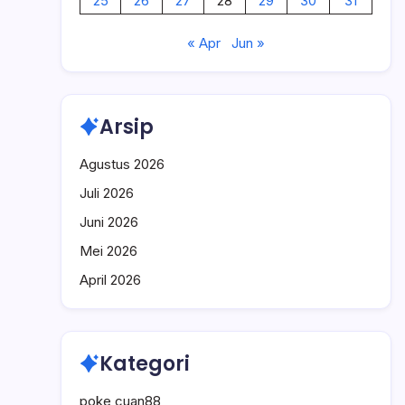
25
26
27
28
29
30
31
« Apr
Jun »
Arsip
Agustus 2026
Juli 2026
Juni 2026
Mei 2026
April 2026
Kategori
poke cuan88