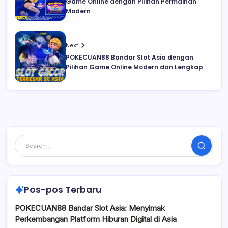
Game Online dengan Pilihan Permainan
Modern
Next
POKECUAN88 Bandar Slot Asia dengan
Pilihan Game Online Modern dan Lengkap
Search
Pos-pos Terbaru
POKECUAN88 Bandar Slot Asia: Menyimak
Perkembangan Platform Hiburan Digital di Asia