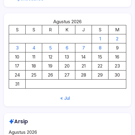
Agustus 2026
S
S
R
K
J
S
M
1
2
3
4
5
6
7
8
9
10
11
12
13
14
15
16
17
18
19
20
21
22
23
24
25
26
27
28
29
30
31
« Jul
Arsip
Agustus 2026