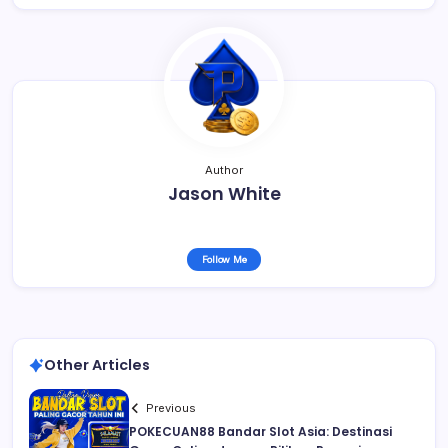
Author
Jason White
Follow Me
Other Articles
Previous
POKECUAN88 Bandar Slot Asia: Destinasi