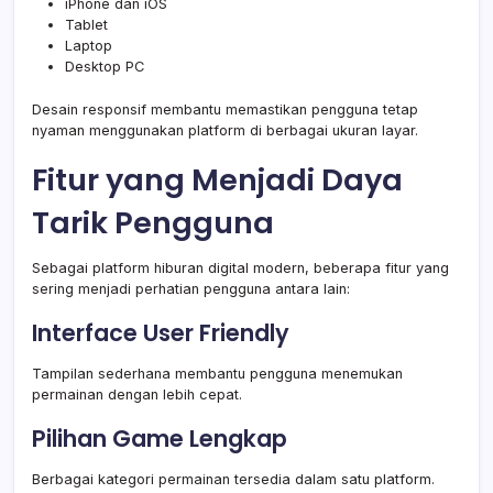
iPhone dan iOS
Tablet
Laptop
Desktop PC
Desain responsif membantu memastikan pengguna tetap
nyaman menggunakan platform di berbagai ukuran layar.
Fitur yang Menjadi Daya
Tarik Pengguna
Sebagai platform hiburan digital modern, beberapa fitur yang
sering menjadi perhatian pengguna antara lain:
Interface User Friendly
Tampilan sederhana membantu pengguna menemukan
permainan dengan lebih cepat.
Pilihan Game Lengkap
Berbagai kategori permainan tersedia dalam satu platform.