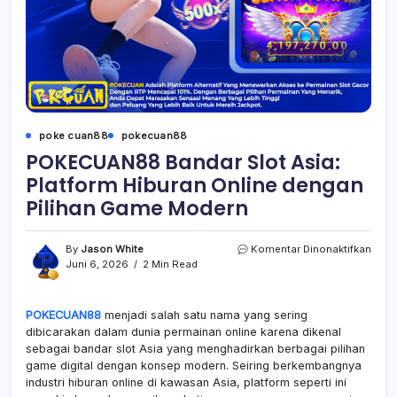
poke cuan88
pokecuan88
POKECUAN88 Bandar Slot Asia:
Platform Hiburan Online dengan
Pilihan Game Modern
pada
By
Jason White
Komentar Dinonaktifkan
POK
Juni 6, 2026
2 Min Read
Band
Slot
Asia:
POKECUAN88
menjadi salah satu nama yang sering
Plat
dibicarakan dalam dunia permainan online karena dikenal
Hibu
sebagai bandar slot Asia yang menghadirkan berbagai pilihan
Onlin
game digital dengan konsep modern. Seiring berkembangnya
deng
industri hiburan online di kawasan Asia, platform seperti ini
Pilih